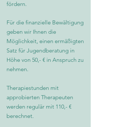
fördern.
Für die finanzielle Bewältigung
geben wir Ihnen die
Möglichkeit, einen ermäßigten
Satz für Jugendberatung in
Höhe von 50,- € in Anspruch zu
nehmen.
Therapiestunden mit
approbierten Therapeuten
werden regulär mit 110,- €
berechnet.