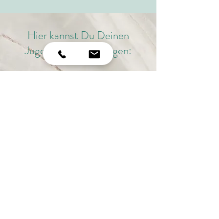
Hier kannst Du Deinen
Jugendberater anfragen:
Lara Noltze