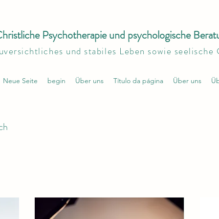
hristliche Psychotherapie und psychologische Berat
uversichtliches und stabiles Leben sowie seelische
Neue Seite
begin
Über uns
Título da página
Über uns
Üb
uch