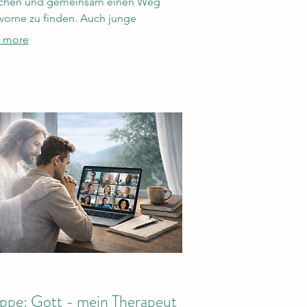
achen und gemeinsam einen Weg
vorne zu finden. Auch junge
hen, die sich fragen, ob sie
 more
ander passen, sind bei uns herzlich
kommen.
ppe: Gott - mein Therapeut