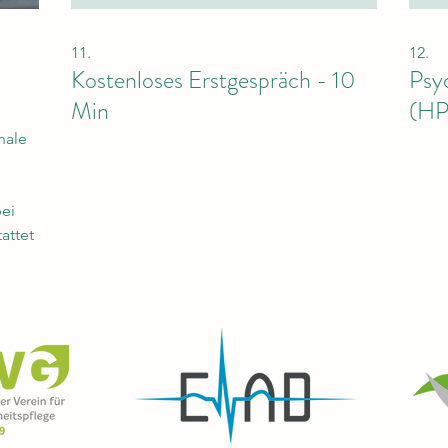
11.
12.
Kostenloses Erstgespräch - 10
Psy
Min
(HP
nale
bei
attet
uellen
g mit
cht
,