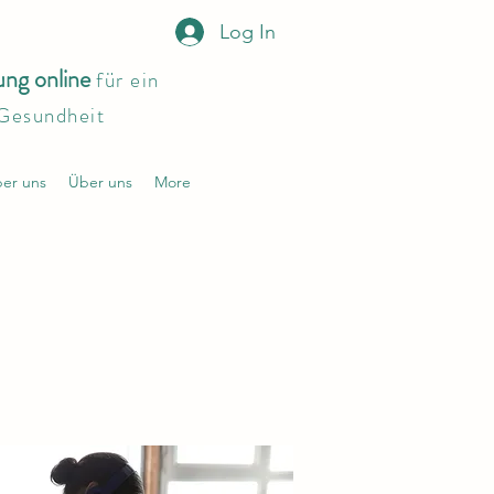
Log In
ung online
für ein
 Gesundheit
er uns
Über uns
More