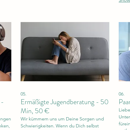
Show
i ist.
Glaubensgeschwister kannst Du mit uns
Leben
den Weg hin zu deinem persönlichen Ziel
ganz
beschreiten.
05.
06.
 -
Ermäßigte Jugendberatung - 50
Paa
Min, 50 €
Liebe
Unter
ungen
Wir kümmern uns um Deine Sorgen und
fürei
nken,
Schwierigkeiten. Wenn du Dich selbst