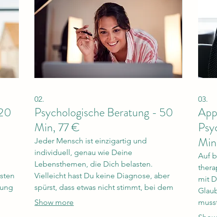
02.
03.
 20
Psychologische Beratung - 50
App
Min, 77 €
Psy
Min
Jeder Mensch ist einzigartig und
individuell, genau wie Deine
Auf b
Lebensthemen, die Dich belasten.
thera
sten
Vielleicht hast Du keine Diagnose, aber
mit D
tung
spürst, dass etwas nicht stimmt, bei dem
Glaub
ndler
Du Unterstützung brauchst. In
Show more
musst
n.
vertrauensvoller Begleitung fachkundiger
nachh