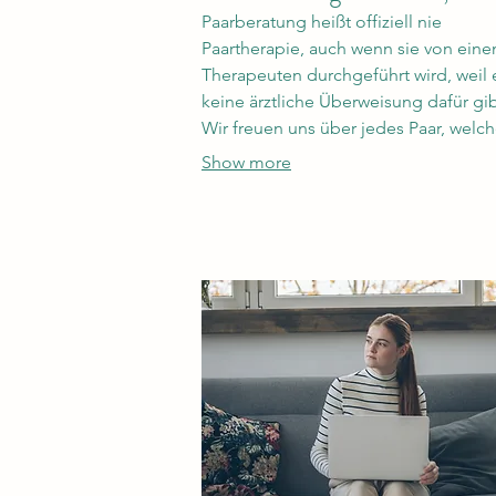
Paarberatung heißt offiziell nie
Paartherapie, auch wenn sie von ein
Therapeuten durchgeführt wird, weil 
keine ärztliche Überweisung dafür gib
Wir freuen uns über jedes Paar, welc
eigenständig ihre Probleme anpacke
Show more
die Beziehung oder Ehe wieder in Ba
bringen oder sogar vor dem drohen
Aus retten möchte. In vielen Fällen ist
möglich und kein Versuch zu naiv od
aussichtslos. Dafür stellen wir Euch
fachkundige Therapeuten an die Seit