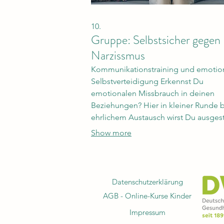
10.
Gruppe: Selbstsicher gegen
Narzissmus
Kommunikationstraining und emotio
Selbstverteidigung Erkennst Du
emotionalen Missbrauch in deinen
Beziehungen? Hier in kleiner Runde 
ehrlichem Austausch wirst Du ausgest
mit Impulsen, um bei Deinen individ
Show more
Herausforderungen in der Begegnun
narzisstisch veranlagten Menschen ni
mehr der Manipulation zu unterliegen
sondern selbst die Führung im
Datenschutzerklärung
Miteinander übernehmen zu können.
AGB - Online-Kurse Kinder
Impressum