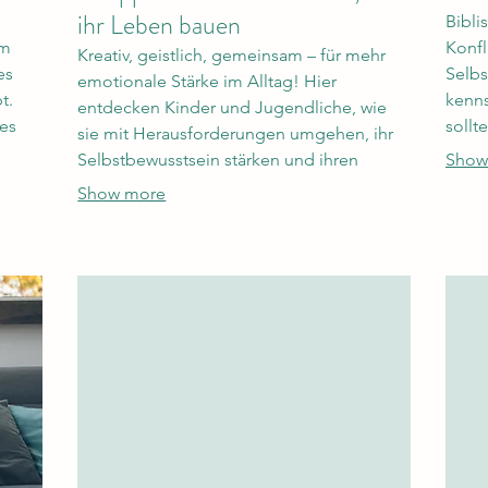
ihr Leben bauen
Bibli
em
Konfl
Kreativ, geistlich, gemeinsam – für mehr
es
Selbs
emotionale Stärke im Alltag! Hier
t.
kenns
entdecken Kinder und Jugendliche, wie
hes
sollt
sie mit Herausforderungen umgehen, ihr
n und
einbe
Selbstbewusstsein stärken und ihren
Show
lance
außer
eigenen Wert und Zugang zum Glauben
Show more
den
dich 
erkennen können. Durch Gespräche,
 dies
herau
kreative Impulse, kleine Experimente und
er
geist
Challenges lernen sie offen zu sprechen,
wider
Neues auszuprobieren und zu erleben: Ich
e.
bin nicht allein (in zwei Altersgruppen: 8-12
Jahre / 13-16 Jahre).