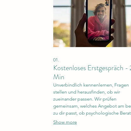
01.
Kostenloses Erstgespräch -
Min
Unverbindlich kennenlernen, Fragen
stellen und herausfinden, ob wir
zueinander passen. Wir prüfen
gemeinsam, welches Angebot am be
zu dir passt, ob psychologische Bera
oder Psychotherapie. Nicht alle Beha
Show more
bieten das kostenlose Erstgespräch a