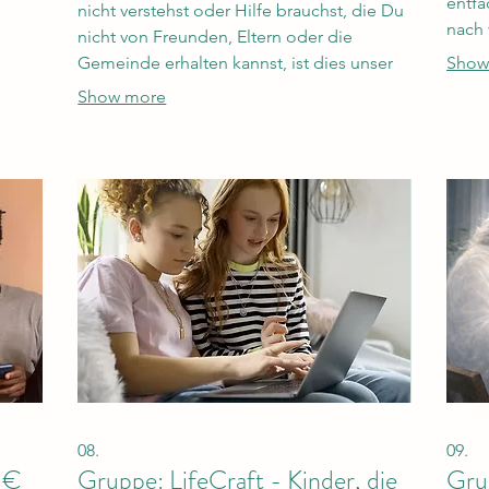
entf
nicht verstehst oder Hilfe brauchst, die Du
nach 
nicht von Freunden, Eltern oder die
Mensc
Gemeinde erhalten kannst, ist dies unser
Show
zuein
Angebot für Dich mit ermäßigtem Preis,
Show more
will
nen
damit Dir nichts im Weg steht, wieder
klaren Kopf zu kriegen.
08.
09.
 €
Gruppe: LifeCraft - Kinder, die
Gru