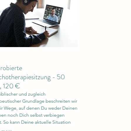
robierte
chotherapiesitzung - 50
, 120 €
iblischer und zugleich
peutischer Grundlage beschreiten wir
ir Wege, auf denen Du weder Deinen
en noch Dich selbst verbiegen
. So kann Deine aktuelle Situation
altig verbessert und Deine