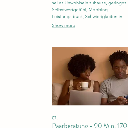
sei es Unwohlsein zuhause, geringes
Selbstwertgefühl, Mobbing,
Leistungsdruck, Schwierigkeiten in
Freundschaften und Beziehungen.
Show more
Vertraue Dich gerne unserem erfahre
Jugentherapeuten an!
07.
Paarberatung - 90 Min, 170