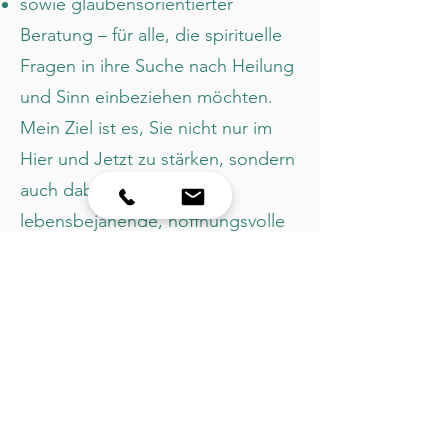
sowie glaubensorientierter
Beratung – für alle, die spirituelle
Fragen in ihre Suche nach Heilung
und Sinn einbeziehen möchten.
Mein Ziel ist es, Sie nicht nur im
Hier und Jetzt zu stärken, sondern
auch dabei zu helfen, eine
lebensbejahende, hoffnungsvolle
und sinnerfüllte Haltung zu
entwickeln.
So funktioniert die
Termin-Anfrage
Wähle einen passenden Zeitpunkt aus