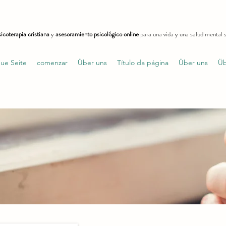
icoterapia cristiana
y
asesoramiento psicológico online
para una vida y una salud mental s
ue Seite
comenzar
Über uns
Título da página
Über uns
Üb