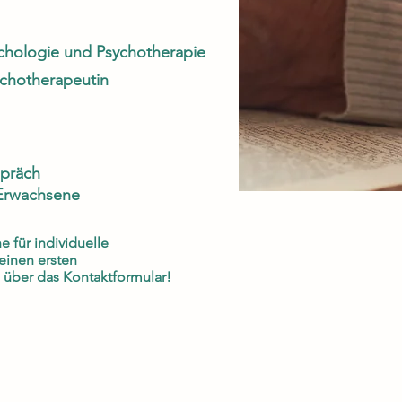
ychologie und Psychotherapie
ychotherapeutin
spräch
 Erwachsene
e für individuelle
einen ersten
h über das
Kontaktformular
!