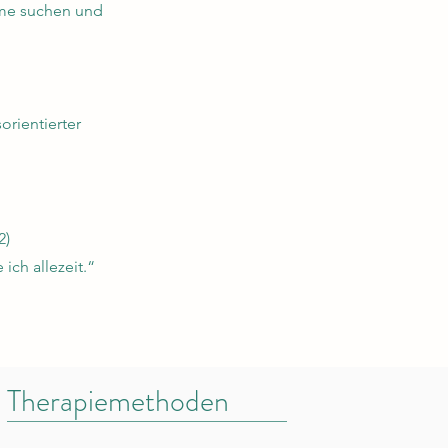
leme suchen und
rientierter
2)
ich allezeit.“
Therapiemethoden