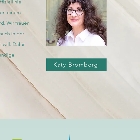
fiziell nie
von einem
d. Wir freuen
auch in der
will. Dafür
kundige
Katy Bromberg