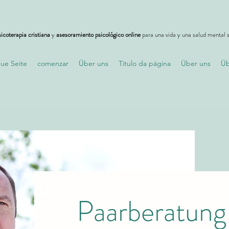
icoterapia cristiana
y
asesoramiento psicológico online
para una vida y una salud mental s
ue Seite
comenzar
Über uns
Título da página
Über uns
Üb
Paarberatung