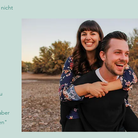
 nicht
zu
aber
en"