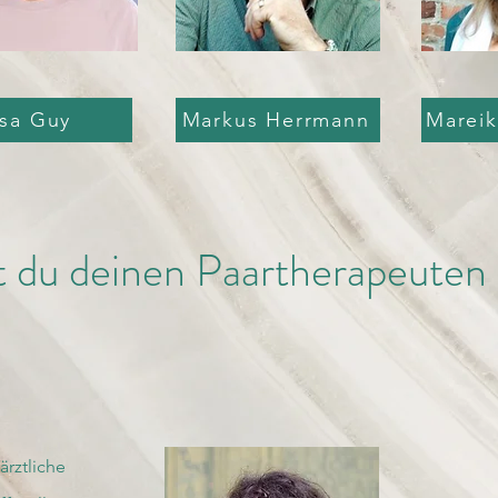
lsa Guy
Markus Herrmann
Marei
t du deinen Paartherapeuten
ärztliche