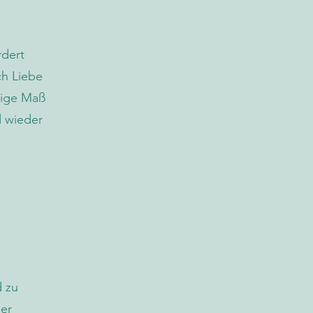
rdert
ch Liebe
tige Maß
d wieder
d zu
der