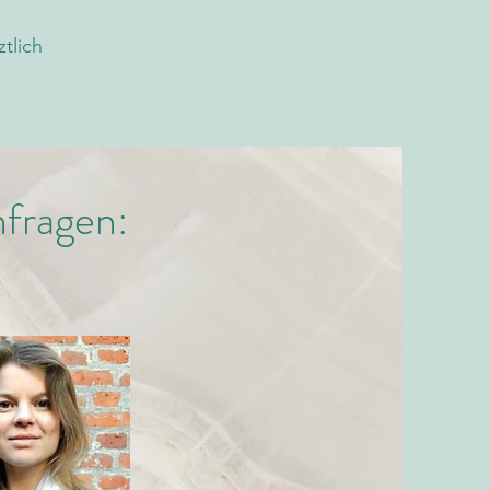
tlich
nfragen: