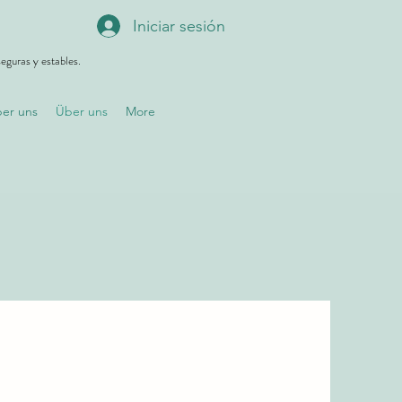
Iniciar sesión
eguras y estables.
er uns
Über uns
More