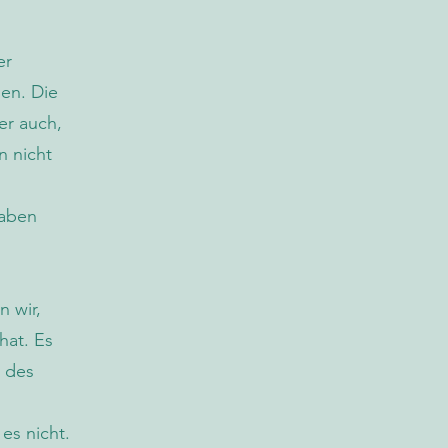
er
hen. Die
er auch,
n nicht
haben
n wir,
hat. Es
e des
es nicht.