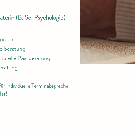
terin (B. Sc. Psychologie)
spräch
elberatung
lturelle Paarberatung
eratung
ür individuelle Terminabsprache
ar!