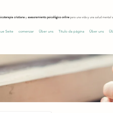
icoterapia cristiana
y
asesoramiento psicológico online
para una vida y una salud mental s
ue Seite
comenzar
Über uns
Título da página
Über uns
Üb