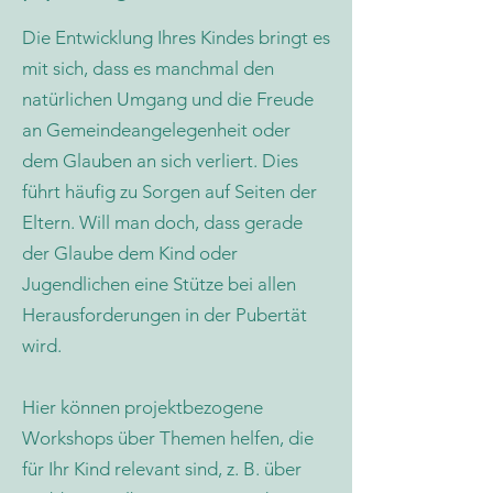
Die Entwicklung Ihres Kindes bringt es
mit sich, dass es manchmal den
natürlichen Umgang und die Freude
an Gemeindeangelegenheit oder
dem Glauben an sich verliert. Dies
führt häufig zu Sorgen auf Seiten der
Eltern. Will man doch, dass gerade
der Glaube dem Kind oder
Jugendlichen eine Stütze bei allen
Herausforderungen in der Pubertät
wird.
Hier können projektbezogene
Workshops über Themen helfen, die
für Ihr Kind relevant sind, z. B. über