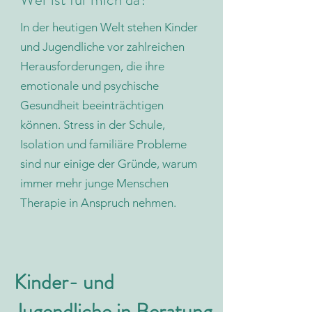
In der heutigen Welt stehen Kinder
und Jugendliche vor zahlreichen
Herausforderungen, die ihre
emotionale und psychische
Gesundheit beeinträchtigen
können. Stress in der Schule,
Isolation und familiäre Probleme
sind nur einige der Gründe, warum
immer mehr junge Menschen
Therapie in Anspruch nehmen.
Kinder- und
Jugendliche in Beratung