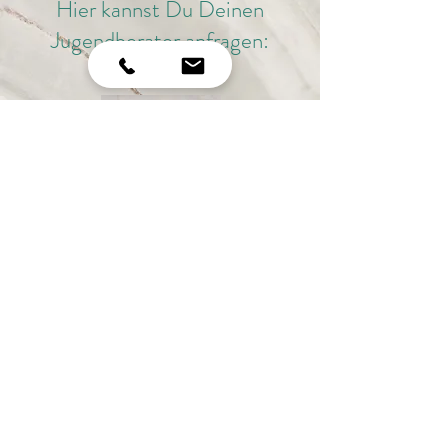
Hier kannst Du Deinen
Jugendberater anfragen:
Lara Noltze
Eric Rünger